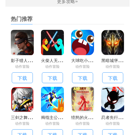
»
更多攻略
热门推荐
影
子猎人的传说汉化版
火
柴人无限火力手机版
大
球吃小球游戏
黑
暗城堡手游
动作冒险
动作冒险
动作冒险
动作冒险
下载
下载
下载
下载
游戏特点
1、还原度很高，能力到外观都是如此，可以去了解，然后开
三
剑之舞无限金币汉化版
拇
指主公游戏
愤
怒的火柴人2015中文破解版
忍
者先行游戏
启你的全新精彩挑战。
动作冒险
动作冒险
动作冒险
动作冒险
2、战斗玩法丰富，对应的冒险玩法也是非常的好，带给你的
下载
下载
下载
下载
体验感也是非常的好。