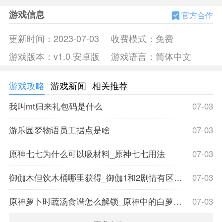
M78星云英雄大集合，赛罗、迪迦、贝利亚、泽塔、银河、奥
游戏信息
官方合作
特之王等众多超人气奥特曼悉数登场。沿用经典三技能设计，
配合双召唤师技能，快节奏的战斗发育，完美的团战发挥，让
更新时间：
2023-07-03
收费模式：
免费
战斗更加紧凑激烈，让游戏体验更加畅快。快来召唤你喜爱的
游戏版本：
v1.0 安卓版
游戏语言：
简体中文
奥特英雄加入战场，准备激情一战吧！
游戏攻略
游戏新闻
相关推荐
我叫mt归来礼包码是什么
07-03
游乐园梦物语员工据点是啥
07-03
原神七七为什么可以吸材料_原神七七用法
07-03
御伽木但饮木桶哪里获得_御伽1和2剧情有区别吗
07-03
原神萝卜时蔬汤食谱怎么解锁_原神中的白萝卜在哪
07-03