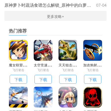
原神萝卜时蔬汤食谱怎么解锁_原神中的白萝卜在哪
07-04
»
更多攻略
热门推荐
游戏亮点
3D趣味android游戏，玩家利用重力感应控制纸飞机飞过障碍到
达终点
纸飞机的飞行轨迹取决于风向和我们的操控，如何才能按任务
完成到达指定目的需要动动脑子了。
魔
女联盟h手游
太
空竞速2中文破解版
天
天狙击完美版手机版
加
农炮射击游戏
游戏设有简单、中等和困难等难度等级，喜欢飞行类游戏的机
飞行射击
飞行射击
飞行射击
飞行射击
友不妨试试吧。
游戏画面特效不错，强烈推荐玩玩。玩家依靠重力感应系统控
下载
下载
下载
下载
制飞机躲避障碍物和获取金币
这一切都取决于玩家的操控技巧，所以大家在游戏过程中一定
要苦练你的飞行技巧
游戏特色